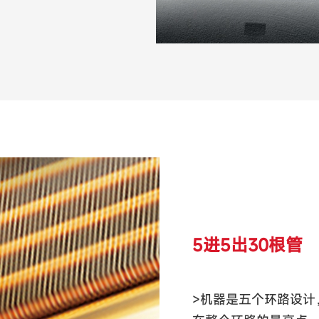
5进5出30根管
>机器是五个环路设计