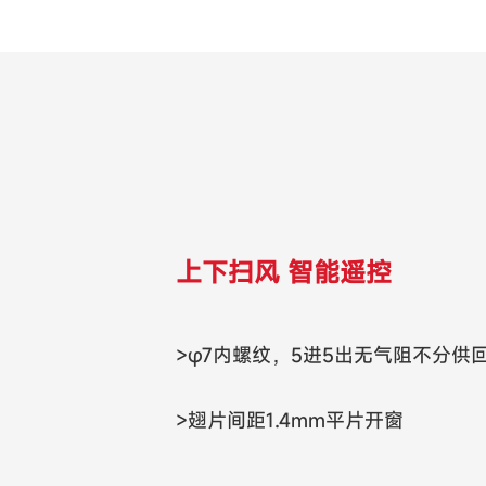
上下扫风 智能遥控
>φ7内螺纹，5进5出无气阻不分供
>翅片间距1.4mm平片开窗