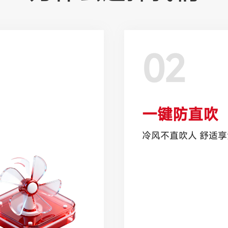
02
一键防直吹
冷风不直吹人 舒适