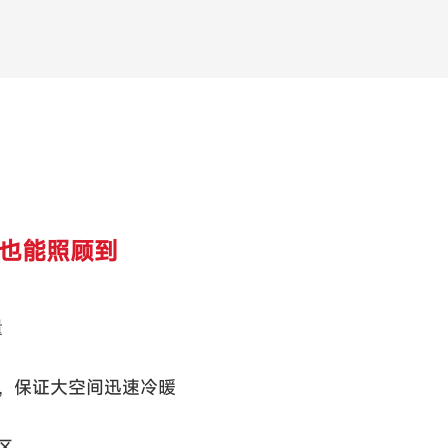
落也能照顾到
量
风，保证大空间迅速冷暖
区