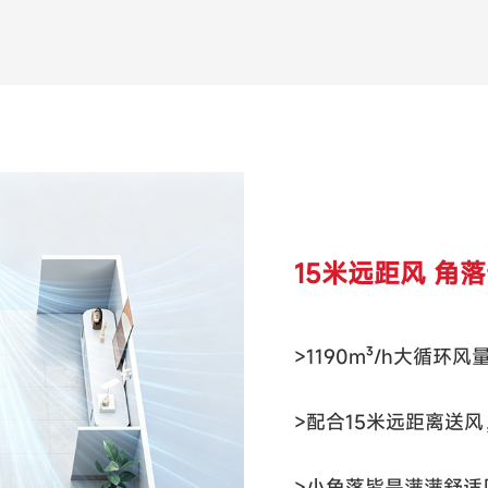
15米远距风 角
>1190m³/h大循环风
>配合15米远距离送
>小角落皆是满满舒适