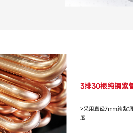
3排30根纯铜紫
>采用直径7mm纯紫
度