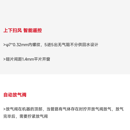
上下扫风 智能遥控
>φ7*0.32mm内螺纹，5进5出无气阻不分供回水设计
>翅片间距1.4mm平片开窗
自动放气阀
>放气阀在机器的顶部，当管路有气体存在时拧开放气阀放气，放气
完毕后，需要拧紧放气阀