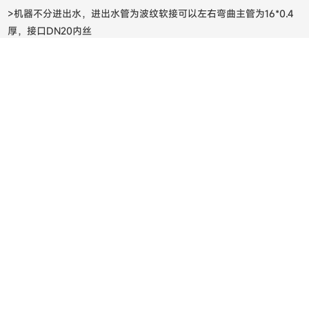
>机器不分进出水，进出水管为波纹软接可以左右弯曲主管为16*0.4
厚，接口DN20内丝
规格参数
使用说明