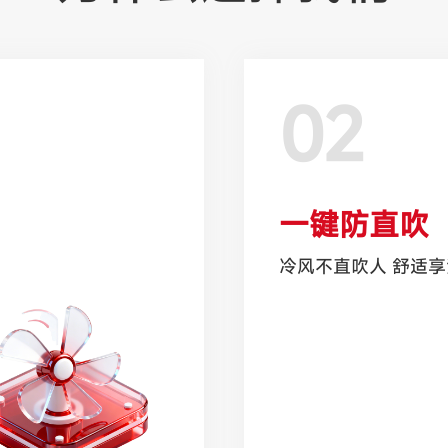
02
一键防直吹
冷风不直吹人 舒适