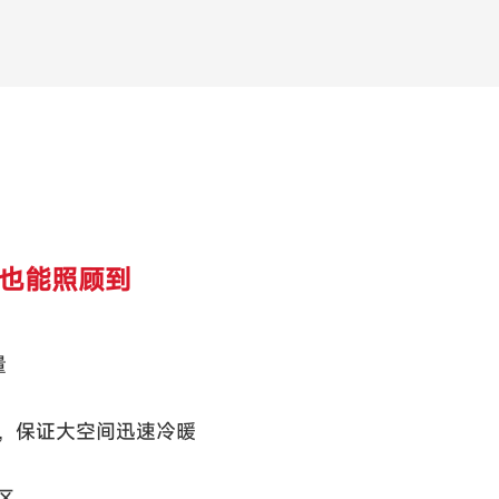
落也能照顾到
量
风，保证大空间迅速冷暖
区