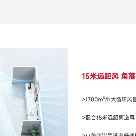
15米远距风 角
>1700m³/h大循环风
>配合15米远距离送
>小角落皆是满满舒适