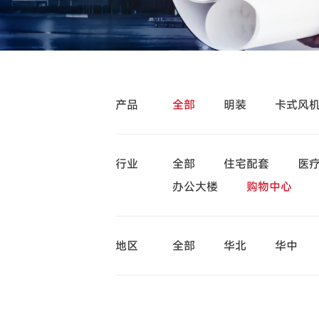
产品
全部
明装
卡式风
行业
全部
住宅配套
医
办公大楼
购物中心
地区
全部
华北
华中